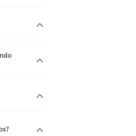
ando
os?