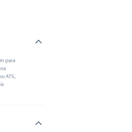
am para
 na
ou ATS,
is